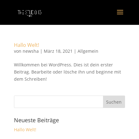
Hallo Welt!
von
newsha
|
März 18, 2021
|
Allgemein
Willkommen bei WordPress. Dies ist dein erster
Beitrag. Bearbeite oder lösche ihn und beginne mit
dem Schreiben!
Neueste Beiträge
Hallo Welt!